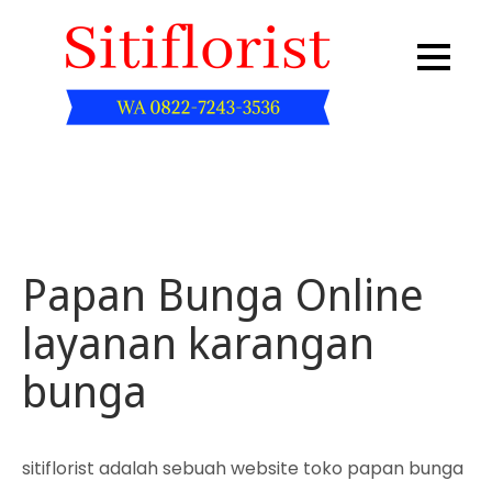
Skip
to
content
Sitiflorist.web.id
Papan Bunga Online
layanan karangan
bunga
sitiflorist adalah sebuah website toko papan bunga