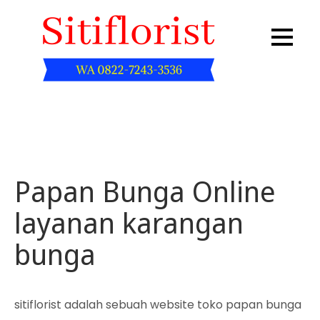
Skip
to
content
Sitiflorist.web.id
Papan Bunga Online
layanan karangan
bunga
sitiflorist adalah sebuah website toko papan bunga