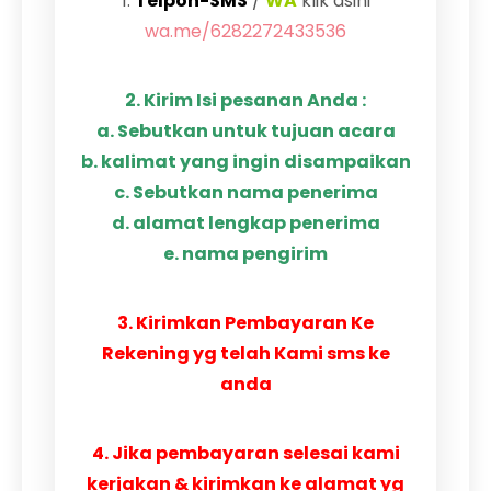
1.
Telpon-SMS
/
WA
klik dsini
wa.me/6282272433536
2. Kirim Isi pesanan Anda :
a. Sebutkan untuk tujuan acara
b. kalimat yang ingin disampaikan
c. Sebutkan nama penerima
d. alamat lengkap penerima
e. nama pengirim
3. Kirimkan Pembayaran Ke
Rekening yg telah Kami sms ke
anda
4. Jika pembayaran selesai kami
kerjakan & kirimkan ke alamat yg