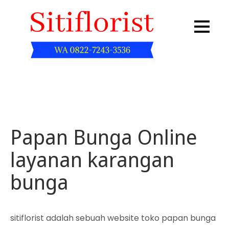
Skip
to
content
Sitiflorist.web.id
Papan Bunga Online
layanan karangan
bunga
sitiflorist adalah sebuah website toko papan bunga