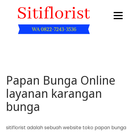
Skip
to
content
Sitiflorist.web.id
Papan Bunga Online
layanan karangan
bunga
sitiflorist adalah sebuah website toko papan bunga