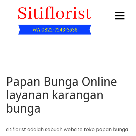
Skip
to
content
Sitiflorist.web.id
Papan Bunga Online
layanan karangan
bunga
sitiflorist adalah sebuah website toko papan bunga