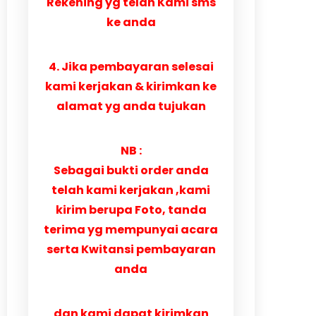
Rekening yg telah Kami sms
ke anda
4. Jika pembayaran selesai
kami kerjakan & kirimkan ke
alamat yg anda tujukan
NB :
Sebagai bukti order anda
telah kami kerjakan ,kami
kirim berupa Foto, tanda
terima yg mempunyai acara
serta Kwitansi pembayaran
anda
dan kami dapat kirimkan