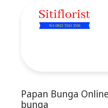
Skip
to
content
Sitiflorist.web.id
Papan Bunga Online
bunga