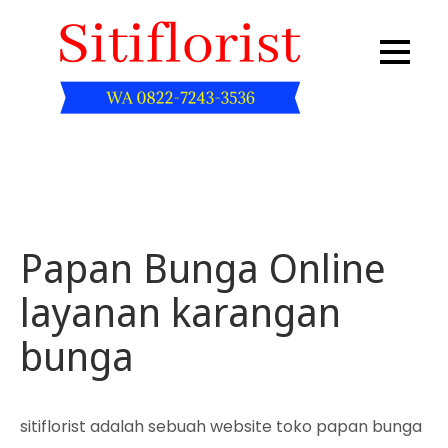
Skip
to
content
Sitiflorist.web.id
Papan Bunga Online
layanan karangan
bunga
sitiflorist adalah sebuah website toko papan bunga