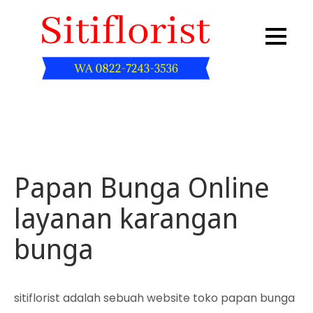
Skip
to
content
Sitiflorist.web.id
Papan Bunga Online
layanan karangan
bunga
sitiflorist adalah sebuah website toko papan bunga