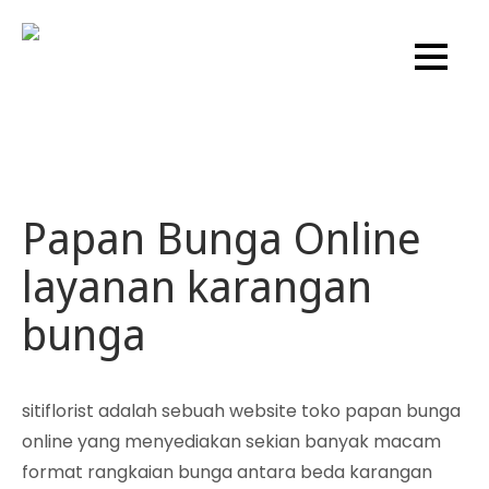
Skip
to
Sitiflorist.web.id
content
Papan Bunga Online
layanan karangan
bunga
sitiflorist adalah sebuah website toko papan bunga
online yang menyediakan sekian banyak macam
format rangkaian bunga antara beda karangan