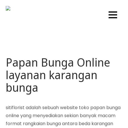
Skip
to
Sitiflorist.web.id
content
Papan Bunga Online
layanan karangan
bunga
sitiflorist adalah sebuah website toko papan bunga
online yang menyediakan sekian banyak macam
format rangkaian bunga antara beda karangan