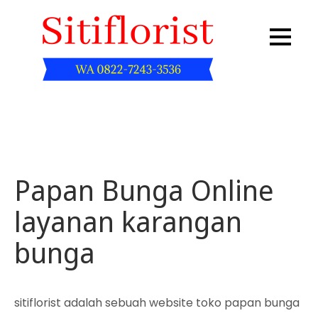
Skip
to
content
Sitiflorist.web.id
Papan Bunga Online
layanan karangan
bunga
sitiflorist adalah sebuah website toko papan bunga