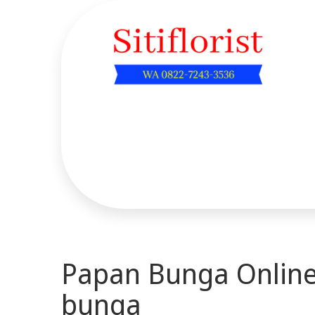
Skip
to
content
Sitiflorist.web.id
Papan Bunga Online
bunga