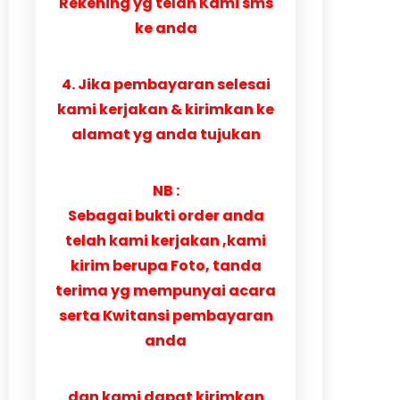
Rekening yg telah Kami sms
ke anda
4. Jika pembayaran selesai
kami kerjakan & kirimkan ke
alamat yg anda tujukan
NB :
Sebagai bukti order anda
telah kami kerjakan ,kami
kirim berupa Foto, tanda
terima yg mempunyai acara
serta Kwitansi pembayaran
anda
dan kami dapat kirimkan