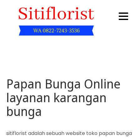
Skip
to
content
Sitiflorist.web.id
Papan Bunga Online
layanan karangan
bunga
sitiflorist adalah sebuah website toko papan bunga