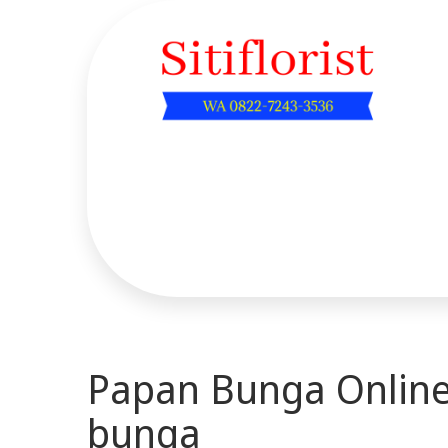
Skip
to
content
Sitiflorist.web.id
Papan Bunga Online
bunga