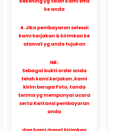
Rekening yg telah Kami sms
ke anda
4. Jika pembayaran selesai
kami kerjakan & kirimkan ke
alamat yg anda tujukan
NB :
Sebagai bukti order anda
telah kami kerjakan ,kami
kirim berupa Foto, tanda
terima yg mempunyai acara
serta Kwitansi pembayaran
anda
dan kami dapat kirimkan