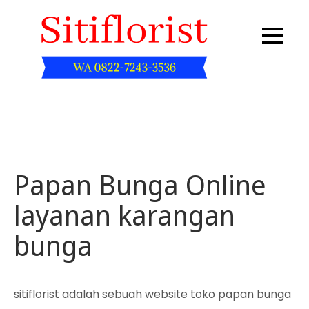
Skip
to
content
Sitiflorist.web.id
Papan Bunga Online
layanan karangan
bunga
sitiflorist adalah sebuah website toko papan bunga