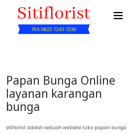
Skip
to
content
Sitiflorist.web.id
Papan Bunga Online
layanan karangan
bunga
sitiflorist adalah sebuah website toko papan bunga