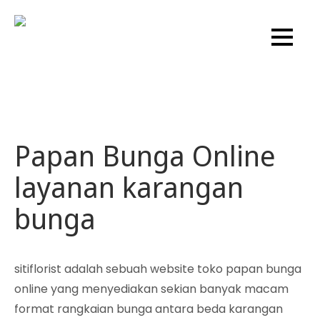
Skip
to
Sitiflorist.web.id
content
Papan Bunga Online
layanan karangan
bunga
sitiflorist adalah sebuah website toko papan bunga
online yang menyediakan sekian banyak macam
format rangkaian bunga antara beda karangan