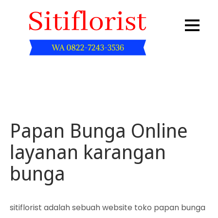
Skip
to
content
Sitiflorist.web.id
Papan Bunga Online
layanan karangan
bunga
sitiflorist adalah sebuah website toko papan bunga