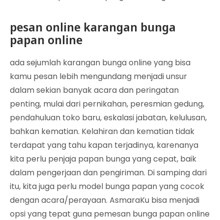
pesan online karangan bunga
papan online
ada sejumlah karangan bunga online yang bisa
kamu pesan lebih mengundang menjadi unsur
dalam sekian banyak acara dan peringatan
penting, mulai dari pernikahan, peresmian gedung,
pendahuluan toko baru, eskalasi jabatan, kelulusan,
bahkan kematian. Kelahiran dan kematian tidak
terdapat yang tahu kapan terjadinya, karenanya
kita perlu penjaja papan bunga yang cepat, baik
dalam pengerjaan dan pengiriman. Di samping dari
itu, kita juga perlu model bunga papan yang cocok
dengan acara/perayaan. AsmaraKu bisa menjadi
opsi yang tepat guna pemesan bunga papan online