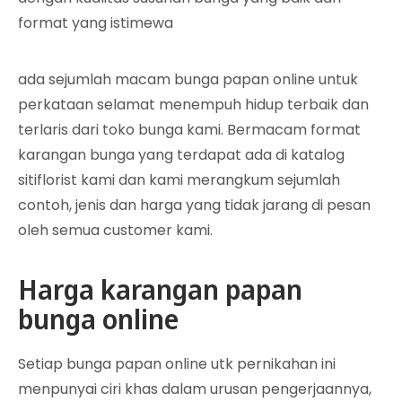
format yang istimewa
ada sejumlah macam bunga papan online untuk
perkataan selamat menempuh hidup terbaik dan
terlaris dari toko bunga kami. Bermacam format
karangan bunga yang terdapat ada di katalog
sitiflorist kami dan kami merangkum sejumlah
contoh, jenis dan harga yang tidak jarang di pesan
oleh semua customer kami.
Harga karangan papan
bunga online
Setiap bunga papan online utk pernikahan ini
menpunyai ciri khas dalam urusan pengerjaannya,