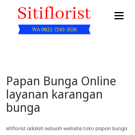
Skip
to
content
Sitiflorist.web.id
Papan Bunga Online
layanan karangan
bunga
sitiflorist adalah sebuah website toko papan bunga