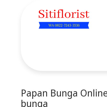
Skip
to
content
Sitiflorist.web.id
Papan Bunga Online
bunga