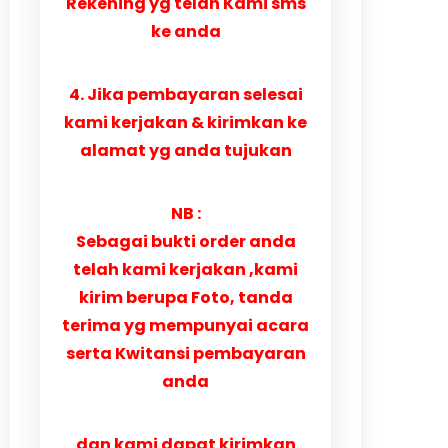
Rekening yg telah Kami sms
ke anda
4. Jika pembayaran selesai
kami kerjakan & kirimkan ke
alamat yg anda tujukan
NB :
Sebagai bukti order anda
telah kami kerjakan ,kami
kirim berupa Foto, tanda
terima yg mempunyai acara
serta Kwitansi pembayaran
anda
dan kami dapat kirimkan