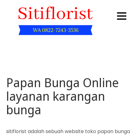
Skip
to
content
Sitiflorist.web.id
Papan Bunga Online
layanan karangan
bunga
sitiflorist adalah sebuah website toko papan bunga