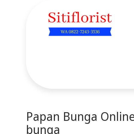
Skip
to
content
Sitiflorist.web.id
Papan Bunga Online
bunga