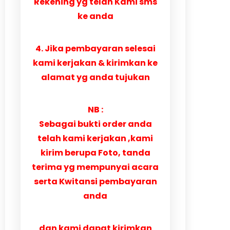
Rekening yg telah Kami sms
ke anda
4. Jika pembayaran selesai
kami kerjakan & kirimkan ke
alamat yg anda tujukan
NB :
Sebagai bukti order anda
telah kami kerjakan ,kami
kirim berupa Foto, tanda
terima yg mempunyai acara
serta Kwitansi pembayaran
anda
dan kami dapat kirimkan