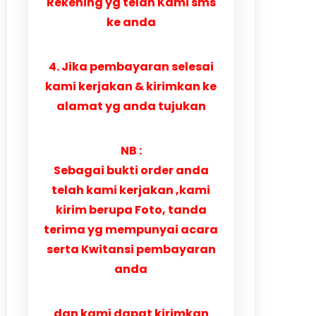
Rekening yg telah Kami sms
ke anda
4. Jika pembayaran selesai
kami kerjakan & kirimkan ke
alamat yg anda tujukan
NB :
Sebagai bukti order anda
telah kami kerjakan ,kami
kirim berupa Foto, tanda
terima yg mempunyai acara
serta Kwitansi pembayaran
anda
dan kami dapat kirimkan