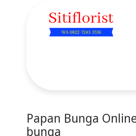
Skip
to
content
Sitiflorist.web.id
Papan Bunga Online
bunga