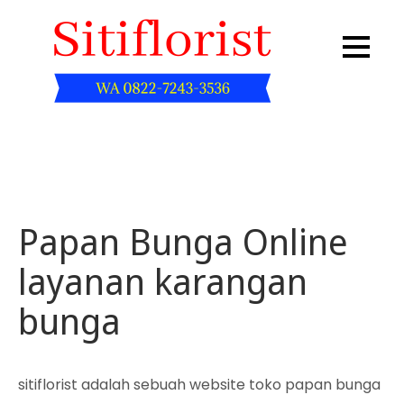
Skip
to
content
Sitiflorist.web.id
Papan Bunga Online
layanan karangan
bunga
sitiflorist adalah sebuah website toko papan bunga